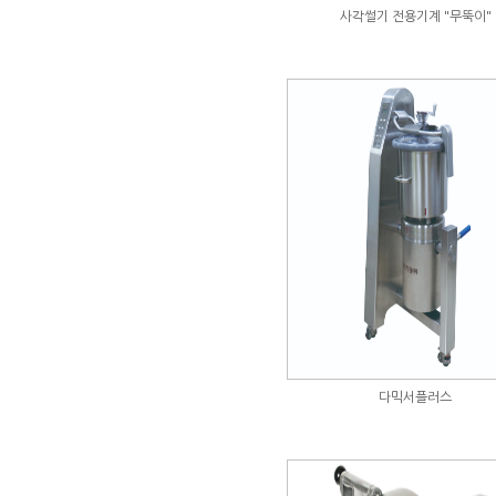
사각썰기 전용기계 "무뚝이"
다믹서플러스