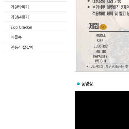
과일박피기
과일분할기
Egg Cracker
애플콕
전동식 칼갈이