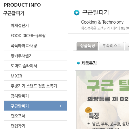
구근탈피기
야채절단기
FOOD DICER-큐브랑
쭉쭉파파 파채랑
상품특징
부속리스트
양배추채썰기
토마토 슬라이서
MIXER
주방기기 스탠드 겸용 소독기
감자탈피기
구근탈피기
캔오프너
캔압착기