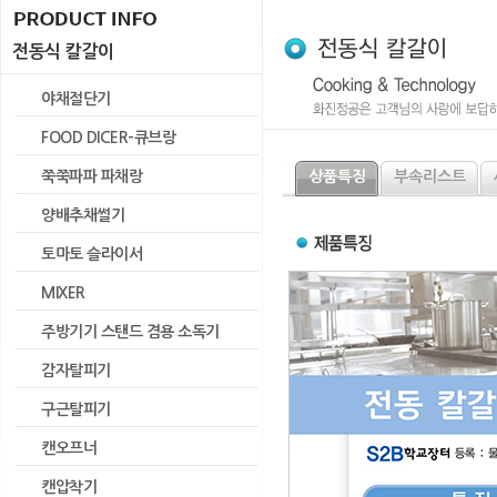
전동식 칼갈이
야채절단기
FOOD DICER-큐브랑
쭉쭉파파 파채랑
상품특징
부속리스트
양배추채썰기
토마토 슬라이서
MIXER
주방기기 스탠드 겸용 소독기
감자탈피기
구근탈피기
캔오프너
캔압착기