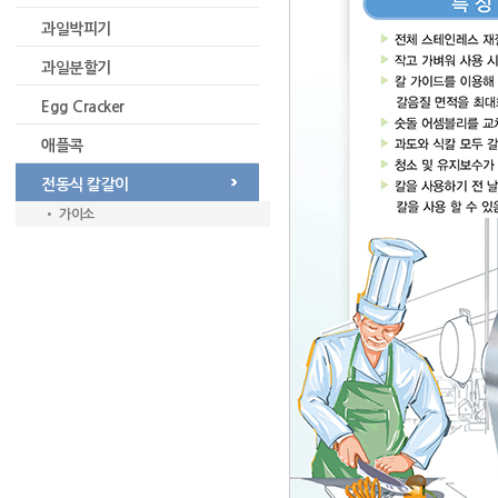
과일박피기
과일분할기
Egg Cracker
애플콕
전동식 칼갈이
• 가이소